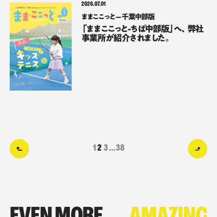
2026.07.01
ままここっと – 千葉中部版
「ままここっと-ちば中部版」へ、弊社
事業所が紹介されました。
1
2
3
…
38
PREV 前のページへ
NE