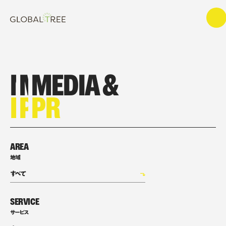
MEDIA &
MEDIA &
MEDIA &
PR
PR
PR
MEDIA & PR
AREA
地域
SERVICE
サービス