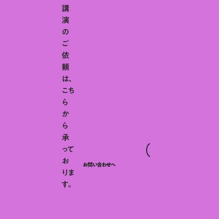
講
演
の
ご
依
頼
は、
こち
ら
か
ら
承
って
お
お問い合わせへ
りま
す。