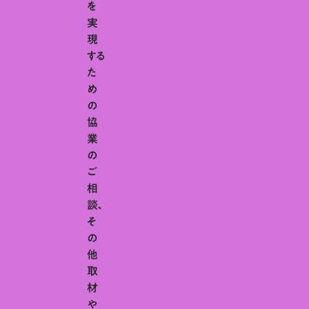
を
実
現
する
た
め
の
協
業
の
ご
相
談、
そ
の
他
取
材
や