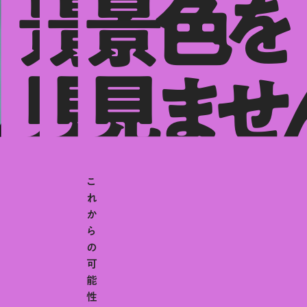
景色を
景色を
景色を
見ません
見ません
見ませ
こ
れ
か
ら
の
可
能
性