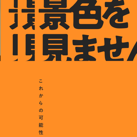
景色を
景色を
景色を
見ません
見ません
見ませ
こ
れ
か
ら
の
可
能
性