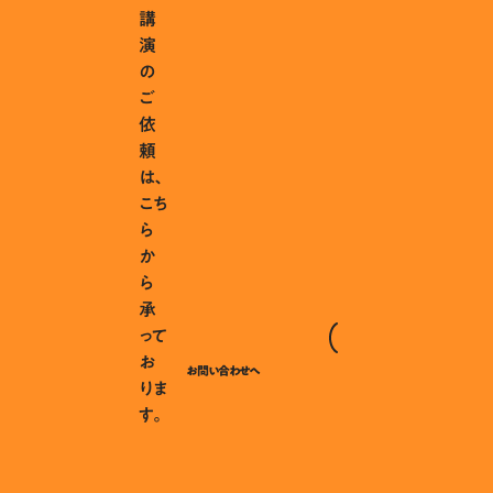
講
演
の
ご
依
頼
は、
こち
ら
か
ら
承
って
お
お問い合わせへ
りま
す。