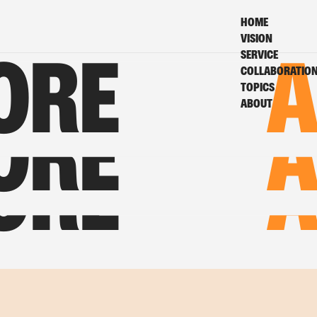
HOME
VISION
SERVICE
ORE
A
COLLABORATIO
TOPICS
ABOUT
ORE
A
ORE
A