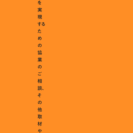
を
実
現
する
た
め
の
協
業
の
ご
相
談、
そ
の
他
取
材
や